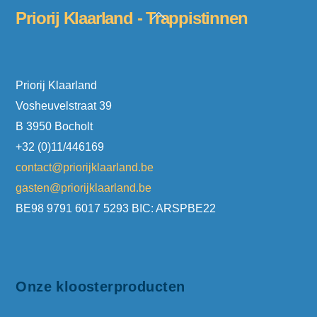
Back
Priorij Klaarland - Trappistinnen
To
Top
Priorij Klaarland
Vosheuvelstraat 39
B 3950 Bocholt
+32 (0)11/446169
contact@priorijklaarland.be
gasten@priorijklaarland.be
BE98 9791 6017 5293 BIC: ARSPBE22
Onze kloosterproducten