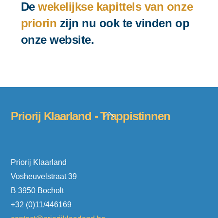
De
wekelijkse kapittels van onze
priorin
zijn nu ook te vinden op
onze website.
Back
Priorij Klaarland - Trappistinnen
To
Top
Priorij Klaarland
Vosheuvelstraat 39
B 3950 Bocholt
+32 (0)11/446169