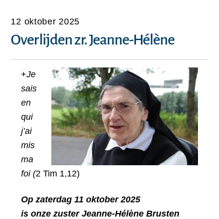
12 oktober 2025
Overlijden zr. Jeanne-Hélène
+
Je
sais
en
qui
j’ai
mis
ma
foi (
2 Tim 1,12)
Op zaterdag 11 oktober 2025
is onze z
uster Jeanne-Hélène Brusten